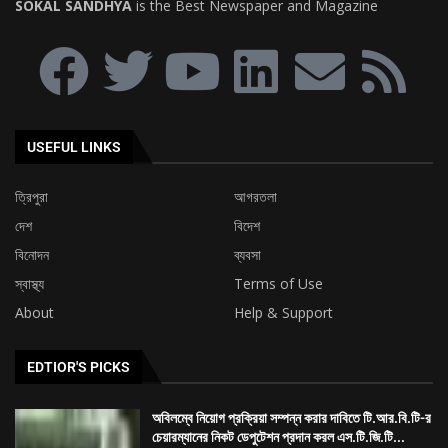
দেশ
বিদেশ
বিনোদন
ব্যবসা
স্বাস্থ্য
Terms of Use
About
Help & Support
EDTIOR'S PICKS
অবিলম্বে নিয়োগ প্রক্রিয়া সম্পন্ন করার দাবিতে টি.আর.বি.টি-র
চেয়ারম্যানের নিকট ডেপুটেশন প্রদান করল এস.টি.জি.টি...
৯ দফা দাবিকে সামনে রেখে ত্রিপুরা ক্ষুদ্র পণ্যবাহী যান চালক
সংঘের মহাকরণ অভিযান
৭৪ তম প্রতিষ্ঠা দিবস উপলক্ষ্যে শিবনগর মর্ডান ক্লাব ও আমরা
তরুণ দলের বৃক্ষ...