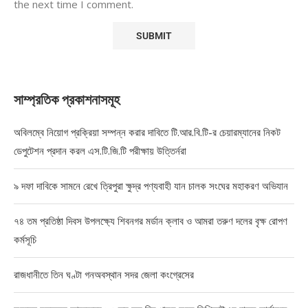
the next time I comment.
সাম্প্রতিক প্রকাশনাসমূহ
অবিলম্বে নিয়োগ প্রক্রিয়া সম্পন্ন করার দাবিতে টি.আর.বি.টি-র চেয়ারম্যানের নিকট
ডেপুটেশন প্রদান করল এস.টি.জি.টি পরীক্ষায় উত্তির্নরা
৯ দফা দাবিকে সামনে রেখে ত্রিপুরা ক্ষুদ্র পণ্যবাহী যান চালক সংঘের মহাকরণ অভিযান
৭৪ তম প্রতিষ্ঠা দিবস উপলক্ষ্যে শিবনগর মর্ডান ক্লাব ও আমরা তরুণ দলের বৃক্ষ রোপণ
কর্মসূচি
রাজধানীতে তিন ঘণ্টা গনঅবস্থান সদর জেলা কংগ্রেসের