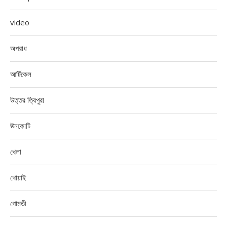
video
অপরাধ
আর্টিকেল
উত্তর ত্রিপুরা
ঊনকোটি
খেলা
খোয়াই
গোমতী