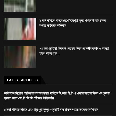
LATEST ARTICLES
অবিলম্বে নিয়োগ প্রক্রিয়া সম্পন্ন করার দাবিতে টি.আর.বি.টি-র চেয়ারম্যানের নিকট ডেপুটেশন
প্রদান করল এস.টি.জি.টি পরীক্ষায় উত্তির্নরা
৯ দফা দাবিকে সামনে রেখে ত্রিপুরা ক্ষুদ্র পণ্যবাহী যান চালক সংঘের মহাকরণ অভিযান
৭৪ তম প্রতিষ্ঠা দিবস উপলক্ষ্যে শিবনগর মর্ডান ক্লাব ও আমরা তরুণ দলের বৃক্ষ রোপণ কর্মসূচি
রাজধানীতে তিন ঘণ্টা গনঅবস্থান সদর জেলা কংগ্রেসের
Dev-
GORILLA TECH SOLUTION
হোম
ত্রিপুরা
জেলা
খেলা
দেশ
বিদেশ
বিনোদন
স্বাস্থ্য
ভিডিও
আর্টিকেল
About
connect
Bengali