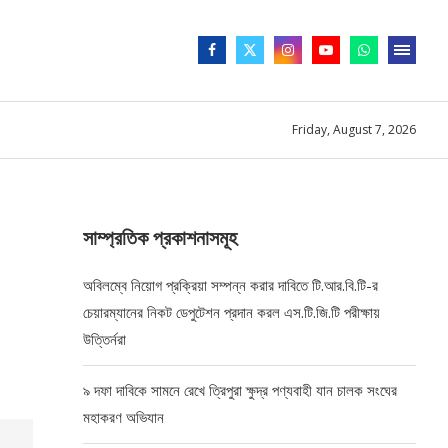
Friday, August 7, 2026
সাম্প্রতিক প্রকাশনাসমূহ
অবিলম্বে নিয়োগ প্রক্রিয়া সম্পন্ন করার দাবিতে টি.আর.বি.টি-র
চেয়ারম্যানের নিকট ডেপুটেশন প্রদান করল এস.টি.জি.টি পরীক্ষায়
উত্তির্নরা
৯ দফা দাবিকে সামনে রেখে ত্রিপুরা ক্ষুদ্র পণ্যবাহী যান চালক সংঘের
মহাকরণ অভিযান