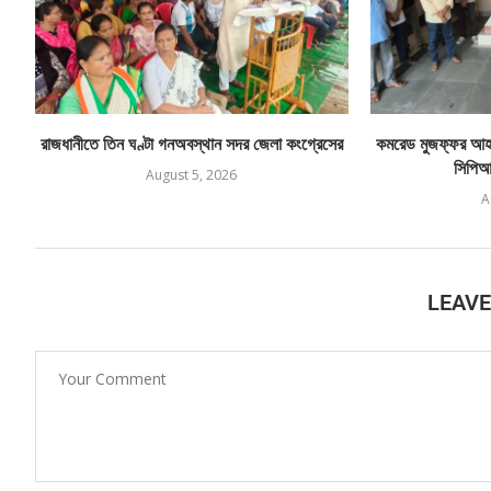
রাজধানীতে তিন ঘণ্টা গনঅবস্থান সদর জেলা কংগ্রেসের
কমরেড মুজফ্ফর আহম
সিপিআই
August 5, 2026
A
LEAV