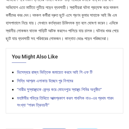
অভিযোগ এতে মাটিতে লুটিয়ে পড়েন ব্যবসায়ী। স্থানীয়রা ঘটনা প্রত্যক্ষ করে দমকল
কর্মীদের খবর দেন। দমকল কর্মীরা দ্রুত ছুটে এসে প্রণব কুমার সাহাকে আই জি এম
হাসপাতালে নিয়ে যায়। সেখানে কর্তব্যরত চিকিৎসক মৃত বলে ঘোষণা করেন। এদিকে
স্থানীয় লোকজন ঘাতক গাড়িটি আটক করলেও পালিয়ে যায় চালক। ঘটনার খবর পেয়ে
ছুটে যায় ব্যবসায়ী সহ পরিবারের লোকজন। কান্নাত ভেঙে পড়েন পরিজনেরা।
You Might Also Like
ডিসেম্বরে রাজ্য ভিত্তিক জমায়েত করবে আই পি এফ টি
সিদ্ধি আশ্রম এলাকায় উচ্ছেদ পুর নিগমের
“নারীর সুস্বাস্থ্যকে কেন্দ্র করে মোহনপুরে স্বাস্থ্য শিবির অনুষ্ঠিত”
মহাষ্টমীর পবিত্র তিথিতে আত্মপ্রকাশ করল পাবলিক নাও-এর প্রথম শারদ
সংখ্যা “শারদ ত্রিনয়নী”