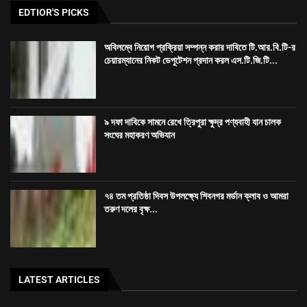
৭৪ তম প্রতিষ্ঠা দিবস উপলক্ষ্যে শিবনগর মর্ডান ক্লাব ও আমরা
তরুণ দলের বৃক্ষ...
LATEST ARTICLES
অবিলম্বে নিয়োগ প্রক্রিয়া সম্পন্ন করার দাবিতে টি.আর.বি.টি-র চেয়ারম্যানের নিকট ডেপুটেশন
প্রদান করল এস.টি.জি.টি পরীক্ষায় উত্তির্নরা
৯ দফা দাবিকে সামনে রেখে ত্রিপুরা ক্ষুদ্র পণ্যবাহী যান চালক সংঘের মহাকরণ অভিযান
৭৪ তম প্রতিষ্ঠা দিবস উপলক্ষ্যে শিবনগর মর্ডান ক্লাব ও আমরা তরুণ দলের বৃক্ষ রোপণ কর্মসূচি
রাজধানীতে তিন ঘণ্টা গনঅবস্থান সদর জেলা কংগ্রেসের