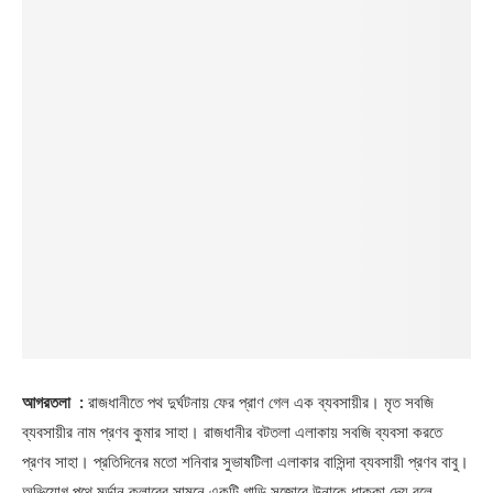
আগরতলা :
রাজধানীতে পথ দুর্ঘটনায় ফের প্রাণ গেল এক ব্যবসায়ীর। মৃত সবজি
ব্যবসায়ীর নাম প্রণব কুমার সাহা। রাজধানীর বটতলা এলাকায় সবজি ব্যবসা করতে
প্রণব সাহা। প্রতিদিনের মতো শনিবার সুভাষটিলা এলাকার বাসিন্দা ব্যবসায়ী প্রণব বাবু।
অভিযোগ পথে মর্ডান ক্লাবের সামনে একটি গাড়ি সজোরে উনাকে ধাক্কা দেয় বলে