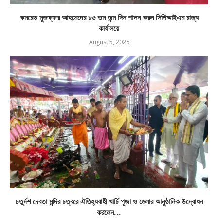
কমরেড মুজফ্ফর আহমেদের ৮৫ তম জন্ম দিন পালন করল সিপিআইএম রাজ্য
কার্যালয়ে
August 5, 2026
চতুর্দশ দেবতা মন্দির চত্বরে ঐতিহ্যবাহী খার্চি পূজা ও মেলার আনুষ্ঠানিক উদ্বোধন
করলেন...