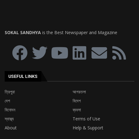
USEFUL LINKS
ত্রিপুরা
আগরতলা
দেশ
বিদেশ
বিনোদন
ব্যবসা
স্বাস্থ্য
Terms of Use
About
Help & Support
EDTIOR'S PICKS
অবিলম্বে নিয়োগ প্রক্রিয়া সম্পন্ন করার দাবিতে টি.আর.বি.টি-র
চেয়ারম্যানের নিকট ডেপুটেশন প্রদান করল এস.টি.জি.টি...
৯ দফা দাবিকে সামনে রেখে ত্রিপুরা ক্ষুদ্র পণ্যবাহী যান চালক
সংঘের মহাকরণ অভিযান