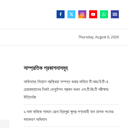
Thursday, August 6, 2026
সাম্প্রতিক প্রকাশনাসমূহ
অবিলম্বে নিয়োগ প্রক্রিয়া সম্পন্ন করার দাবিতে টি.আর.বি.টি-র
চেয়ারম্যানের নিকট ডেপুটেশন প্রদান করল এস.টি.জি.টি পরীক্ষায়
উত্তির্নরা
৯ দফা দাবিকে সামনে রেখে ত্রিপুরা ক্ষুদ্র পণ্যবাহী যান চালক সংঘের
মহাকরণ অভিযান