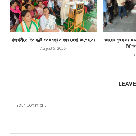
রাজধানীতে তিন ঘণ্টা গনঅবস্থান সদর জেলা কংগ্রেসের
কমরেড মুজফ্ফর আহম
সিপিআই
August 5, 2026
A
LEAV