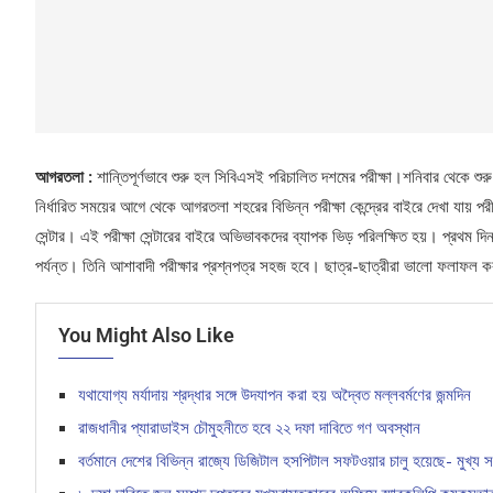
আগরতলা :
শান্তিপূর্ণভাবে শুরু হল সিবিএসই পরিচালিত দশমের পরীক্ষা।শনিবার থেকে শুরু
নির্ধারিত সময়ের আগে থেকে আগরতলা শহরের বিভিন্ন পরীক্ষা কেন্দ্রের বাইরে দেখা যায় পরী
সেন্টার। এই পরীক্ষা সেন্টারের বাইরে অভিভাবকদের ব্যাপক ভিড় পরিলক্ষিত হয়। প্রথম দি
পর্যন্ত। তিনি আশাবাদী পরীক্ষার প্রশ্নপত্র সহজ হবে। ছাত্র-ছাত্রীরা ভালো ফলাফল করব
You Might Also Like
যথাযোগ্য মর্যাদায় শ্রদ্ধার সঙ্গে উদযাপন করা হয় অদ্বৈত মল্লবর্মণের জন্মদিন
রাজধানীর প্যারাডাইস চৌমুহনীতে হবে ২২ দফা দাবিতে গণ অবস্থান
বর্তমানে দেশের বিভিন্ন রাজ্যে ডিজিটাল হসপিটাল সফটওয়ার চালু হয়েছে- মুখ্য স