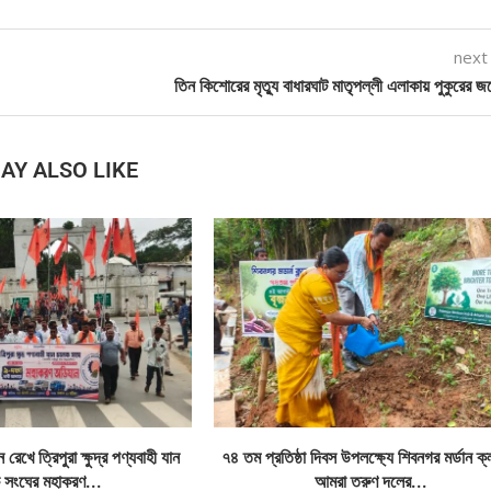
next
তিন কিশোরের মৃত্যু বাধারঘাট মাতৃপল্লী এলাকায় পুকুরের জ
AY ALSO LIKE
রেখে ত্রিপুরা ক্ষুদ্র পণ্যবাহী যান
৭৪ তম প্রতিষ্ঠা দিবস উপলক্ষ্যে শিবনগর মর্ডান ক
 সংঘের মহাকরণ...
আমরা তরুণ দলের...