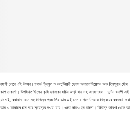
যাপী চলবে এই উৎসব।নাবার্ড ত্রিপুরা ও ভলান্টিয়ারী হেলথ অ্যাসোসিয়েশন অফ ত্রিপুরার যৌথ
দেববর্মা। উপস্থিত ছিলেন কৃষি দপ্তরের সচিব অপূর্ব রায় সহ অন্যান্যরা। দুদিন ব্যাপী এই
যাংমাই, ব্যানানা আম সহ বিভিন্ন প্রজাতির আম এই মেলায় প্রদর্শনের ও বিক্রয়ের ব্যবস্থা করা
য়। আম ও আনারস চাষ করে স্বয়ম্বর হওয়া যায়। এতে লাভও হয় ভালো। বিভিন্ন জায়গা থেকে 