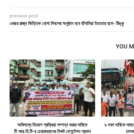
previous post
এবছর রাজ্য ভিত্তিক যোগা দিবসের অনুষ্ঠান হবে হাঁপানিয়া ইনডোর হলে- টিঙ্কু
YOU M
অবিলম্বে নিয়োগ প্রক্রিয়া সম্পন্ন করার দাবিতে
৯ দফা দাবিকে সামনে 
টি.আর.বি.টি-র চেয়ারম্যানের নিকট ডেপুটেশন প্রদান
চালক