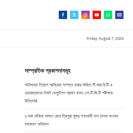
Friday, August 7, 2026
সাম্প্রতিক প্রকাশনাসমূহ
অবিলম্বে নিয়োগ প্রক্রিয়া সম্পন্ন করার দাবিতে টি.আর.বি.টি-র
চেয়ারম্যানের নিকট ডেপুটেশন প্রদান করল এস.টি.জি.টি পরীক্ষায়
উত্তির্নরা
৯ দফা দাবিকে সামনে রেখে ত্রিপুরা ক্ষুদ্র পণ্যবাহী যান চালক সংঘের
মহাকরণ অভিযান