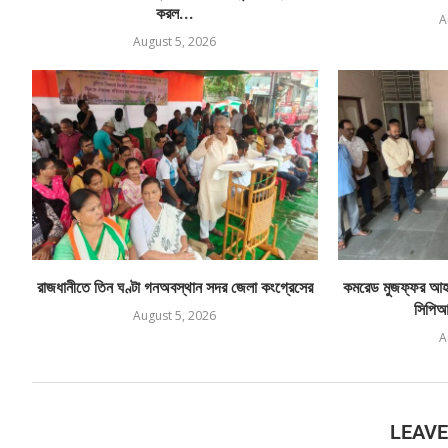
করল...
A
August 5, 2026
রাজধানীতে তিন ঘণ্টা গনঅবস্থান সদর জেলা কংগ্রেসের
কমরেড মুজফ্ফর আহম
সিপিআই
August 5, 2026
A
LEAV